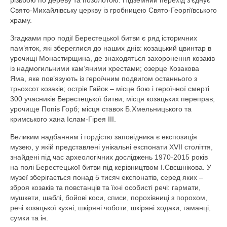
різьбою по дереву та позолотою. Підземний перехід з’єднує
Свято-Михайлівську церкву із гробницею Свято-Георгіївського
храму.
Згадками про події Берестецької битви є ряд історичних
пам’яток, які збереглися до наших днів: козацький цвинтар в
урочищі Монастирщина, де знаходяться захоронення козаків
із надмогильними кам’яними хрестами; озерце Козакова
Яма, яке пов’язують із героїчним подвигом останнього з
трьохсот козаків; острів Гайок – місце бою і героїчної смерті
300 учасників Берестецької битви; місця козацьких переправ;
урочище Попів Горб; місця ставок Б.Хмельницького та
кримського хана Іслам-Гірея ІІІ.
Великим надбанням і гордістю заповідника є експозиція
музею, у якій представлені унікальні експонати XVII століття,
знайдені під час археологічних досліджень 1970-2015 років
на полі Берестецької битви під керівництвом І.Свєшнікова. У
музеї зберігається понад 5 тисяч експонатів, серед яких –
зброя козаків та повстанців та їхні особисті речі: гармати,
мушкети, шаблі, бойові коси, списи, порохівниці з порохом,
речі козацької кухні, шкіряні чоботи, шкіряні ходаки, гаманці,
сумки та ін.