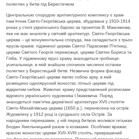
полеглих у битві під Берестечком.
Центральною спорудою архітектурного комплексу є храм
пам’ятник Свято-Георгіївська церква, збудована у 1910-1914
роках у стилі українського бароко за проектом В. Максимова,
яка не має аналогів у світовій архітектурі. Свято-Георгіївська
церква – це монументальна споруда, яка складається з трьох
ярусів-храмів: підземної церкви Святої Параскеви П’ятниці,
церкви Святого Георгія переможця, церкви Святих Бориса та
Гліба. У підземному ярусі храму знаходиться гробниця-
усипальниця, в якій знайшли спочинок численні останки
полеглих у Берестецькій битві. Незвична форма фасаду
Свято-Георгіївської церкви являє собою арку, в якій
розміщено одноярусний іконостас літньої церкви під
відкритим небом. Живопис храму представлений розписами
відомого українського художника І.Їжакевича. Поряд
знаходиться пам’ятка дерев’яної архітектури XVII століття
Свято-Михайлівська церква (1650 р.), перенесена на острів
Журавлиху у 1912 році із сусіднього села Острів. За
народними переказами, у ній перед битвою молився гетьман
Богдан Хмельницький разом із козаками. Особливо вражає
красою іконостас церкви XVII-XVIII століть, прикрашений