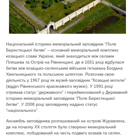
Національний історико-меморіальний заповідник “Поле
Берестецької битви” – основний меморіальний комплекс
козацької слави України, який знаходиться між селами
Пляшева та Острів на Рівненщині, де в 1651 році відбулася
битва між козацько-селянським військом гетьмана Богдана
Хмельницького та польською шляхтою. Розпочав свою
діяльність у 1967 році як музей-заповідник “Козацькі могили”
(відділ Рівненського краєзнавчого музею). У 1991 році
отримав статус “державного” і перейменований у Державний
історико-меморіальний заповідник “Поле Берестецької
битви”. У 2008 році заповіднику надано статус
“національного”.
Ансамбль заповідника розташований на острові Журавлиха,
де на початку ХХ століття було створено меморіальний
комплекс, побудований на честь подвигу козаків та селян,