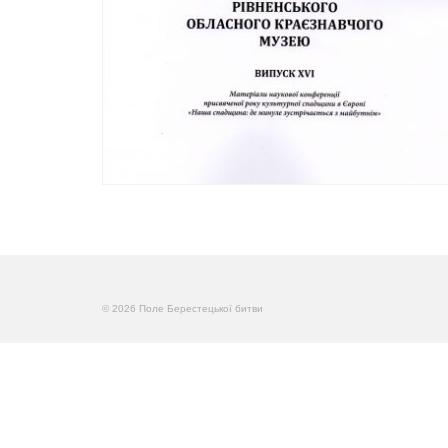
© 2026 Поле Берестецької битви