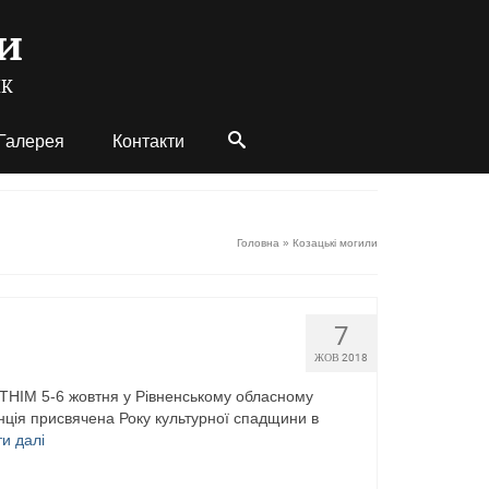
Галерея
Контакти
Головна
»
Козацькі могили
7
ЖОВ 2018
М 5-6 жовтня у Рівненському обласному
нція присвячена Року культурної спадщини в
и далі